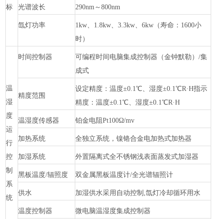
标
光谱波长
290nm～800nm
氙灯功率
1kw、1.8kw、3.3kw、6kw（寿命：1600小
时）
时间控制器
可编程时间电脑集成控制器（金钟默勒）
/集
成式
温
设定精度：温度
±0.1℃、湿度±0.1℃R·H指示
精度范围
湿
精度：温度±0.1℃、湿度±0.1℃R·H
度
温湿度传感器
铂金电阻
Pt100Ω/mv
运
加热系统
全独立系统，镍铬合金电加热式加热器
行
控
加湿系统
外置隔离式全不锈钢浅表面蒸发式加湿器
制
黑板温度
/辐照度
双金属黑板温度计
/全光谱辐照计
系
供水
加湿供水采用自动控制
,氙灯冷却循环用水
统
温度控制器
微电脑温湿度集成控制器