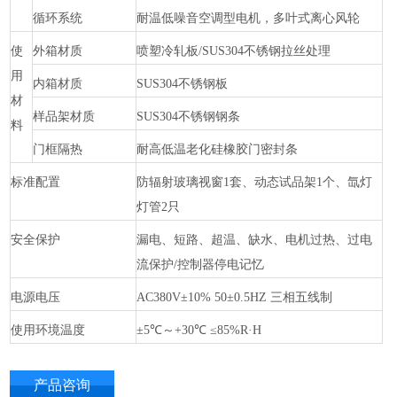
循环系统
耐温低噪音空调型电机，多叶式离心风轮
使
外箱材质
喷塑冷轧板
/SUS304不锈钢拉丝处理
用
内箱材质
SUS304不锈钢板
材
样品架材质
SUS304不锈钢钢条
料
门框隔热
耐高低温老化硅橡胶门密封条
标准配置
防辐射玻璃视窗
1套、动态试品架1个、氙灯
灯管2只
安全保护
漏电、短路、超温、缺水、电机过热、过电
流保护
/控制器停电记忆
电源电压
AC380V±10% 50±0.5HZ 三相五线制
使用环境温度
±5℃～+30℃ ≤85%R·H
产品咨询