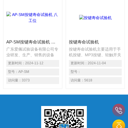
AP-SM按键寿命试验机 八工位
按键寿命试验机
广东爱佩试验设备有限公司专
按键寿命试验机主要适用于手
业研发、生产、销售的设备
机按键、MP3按键、轻触开关
有：小型高低温试验箱、深圳
按键、鼠标按键、微动开关按
更新时间：
2024-11-12
更新时间：
2024-11-04
高低温老化试验箱、恒温恒湿
键、电子词典按键、摇控器按
室、恒温恒湿箱、冷热冲击试
型号：
AP-SM
键、电脑按键、硅胶按键等按
型号：
验箱、高低温试验箱、步入式
键的寿命提前预测试验。对于
访问量：
3373
访问量：
5618
环境试验室、快速温变试验
所有工业电子产品的按键在现
箱、盐雾试验箱、振动试验
实应用中所能承受被按的次数
台、跌落试验机、氙灯耐候设
及疲劳寿命或者被按后的掉
备、紫外线老化设备、拉力试
色、老化等变化，本设备均可
验机、按键寿命试验机 八工
以给出的相关预测结果。
位、盐水喷雾试验箱等环境模
拟检测试验设备等,欢迎大家
前来咨询,谢谢。