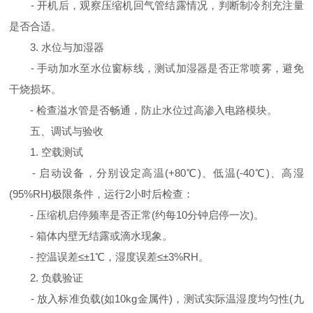
- 开机后，观察压缩机回气管结露情况，判断制冷剂充注量
是否合适。
3. 水位与加湿器
- 手动加水至水位窗标线，测试加湿器是否正常喷雾，避免
干烧损坏。
- 检查溢水管是否畅通，防止水位过高渗入电路模块。
五、调试与验收
1. 空载测试
- 启动设备，分别设定高温(+80℃)、低温(-40℃)、高湿
(95%RH)极限条件，运行2小时后检查：
- 压缩机启停频率是否正常(约每10分钟启停一次)。
- 箱体内壁无结露或滴水现象。
- 控温误差≤±1℃，湿度误差≤±3%RH。
2. 负载验证
- 放入标准负载(如10kg金属件)，测试实际温湿度均匀性(九