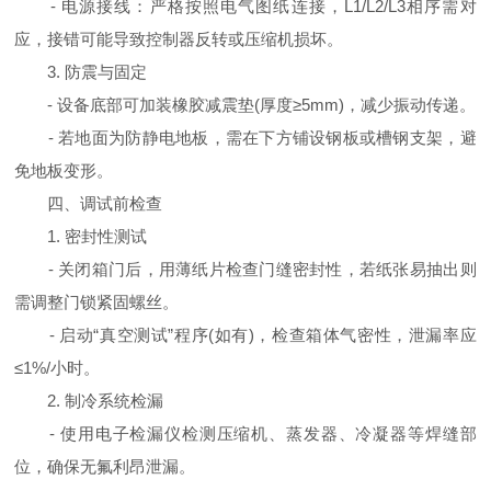
- 电源接线：严格按照电气图纸连接，L1/L2/L3相序需对
应，接错可能导致控制器反转或压缩机损坏。
3. 防震与固定
- 设备底部可加装橡胶减震垫(厚度≥5mm)，减少振动传递。
- 若地面为防静电地板，需在下方铺设钢板或槽钢支架，避
免地板变形。
四、调试前检查
1. 密封性测试
- 关闭箱门后，用薄纸片检查门缝密封性，若纸张易抽出则
需调整门锁紧固螺丝。
- 启动“真空测试”程序(如有)，检查箱体气密性，泄漏率应
≤1%/小时。
2. 制冷系统检漏
- 使用电子检漏仪检测压缩机、蒸发器、冷凝器等焊缝部
位，确保无氟利昂泄漏。