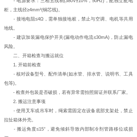
- 电源要求：三相五线制(380V±10%，50Hz)，配独立配电
柜，主线径≥4mm²(铜芯线)。
- 接地电阻≤4Ω，需单独接地桩，禁止与空调、电机等共用
地线。
- 建议加装漏电保护开关(漏电动作电流≤30mA)，防止漏电
风险。
二、开箱检查与搬运就位
1. 开箱前检查
- 核对设备型号、配件清单(如水管、排水管、说明书、工具
包等)。
- 检查外包装是否破损，若有异常需拍照留证并联系厂家。
2. 搬运注意事项
- 使用叉车或吊车时，绳索需固定在设备底部支架处，禁止
拉扯箱体外壳。
- 搬运角度≤15°，避免倾斜导致内部制冷剂管路移位或损