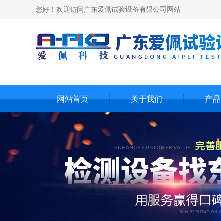
您好！欢迎访问广东爱佩试验设备有限公司网站！
网站首页
关于我们
产品