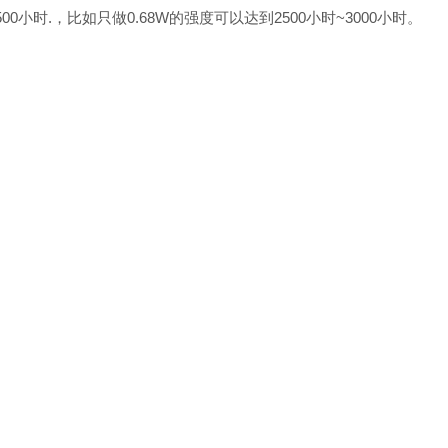
小时.，比如只做0.68W的强度可以达到2500小时~3000小时。