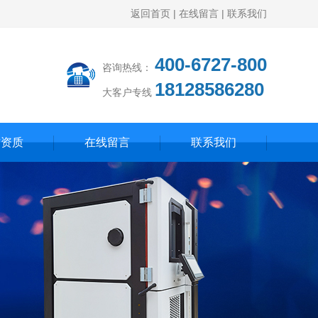
返回首页
|
在线留言
|
联系我们
400-6727-800
咨询热线：
18128586280
大客户专线
誉资质
在线留言
联系我们