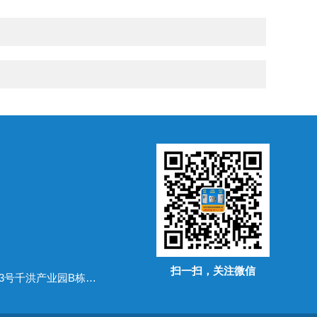
扫一扫，关注微信
地址：广东省常平镇万布路53号千洪产业园B栋四楼