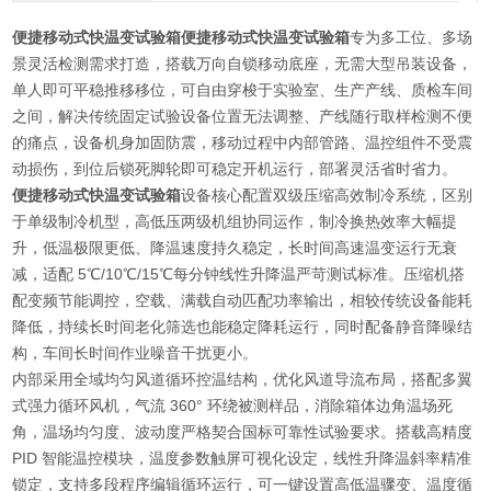
便捷移动式快温变试验箱
便捷移动式快温变试验箱
专为多工位、多场
景灵活检测需求打造，搭载万向自锁移动底座，无需大型吊装设备，
单人即可平稳推移移位，可自由穿梭于实验室、生产产线、质检车间
之间，解决传统固定试验设备位置无法调整、产线随行取样检测不便
的痛点，设备机身加固防震，移动过程中内部管路、温控组件不受震
动损伤，到位后锁死脚轮即可稳定开机运行，部署灵活省时省力。
便捷移动式快温变试验箱
设备核心配置双级压缩高效制冷系统，区别
于单级制冷机型，高低压两级机组协同运作，制冷换热效率大幅提
升，低温极限更低、降温速度持久稳定，长时间高速温变运行无衰
减，适配 5℃/10℃/15℃每分钟线性升降温严苛测试标准。压缩机搭
配变频节能调控，空载、满载自动匹配功率输出，相较传统设备能耗
降低，持续长时间老化筛选也能稳定降耗运行，同时配备静音降噪结
构，车间长时间作业噪音干扰更小。
内部采用全域均匀风道循环控温结构，优化风道导流布局，搭配多翼
式强力循环风机，气流 360° 环绕被测样品，消除箱体边角温场死
角，温场均匀度、波动度严格契合国标可靠性试验要求。搭载高精度
PID 智能温控模块，温度参数触屏可视化设定，线性升降温斜率精准
锁定，支持多段程序编辑循环运行，可一键设置高低温骤变、温度循