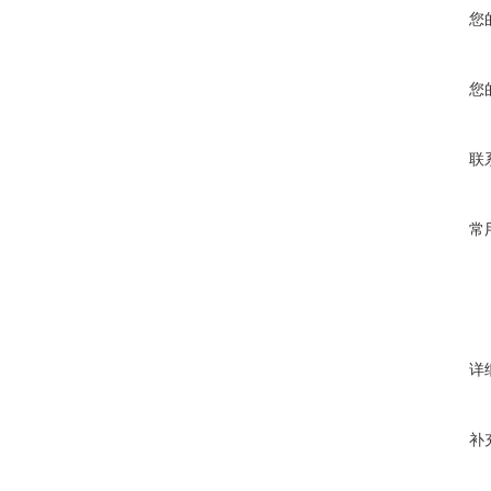
您
您
联
常
详
补