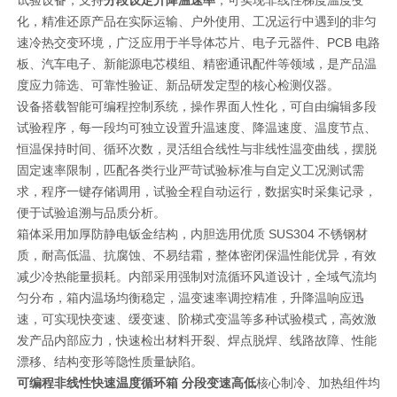
试验设备，支持
分段设定升降温速率
，可实现非线性梯度温度变
化，精准还原产品在实际运输、户外使用、工况运行中遇到的非匀
速冷热交变环境，广泛应用于半导体芯片、电子元器件、PCB 电路
板、汽车电子、新能源电芯模组、精密通讯配件等领域，是产品温
度应力筛选、可靠性验证、新品研发定型的核心检测仪器。
设备搭载智能可编程控制系统，操作界面人性化，可自由编辑多段
试验程序，每一段均可独立设置升温速度、降温速度、温度节点、
恒温保持时间、循环次数，灵活组合线性与非线性温变曲线，摆脱
固定速率限制，匹配各类行业严苛试验标准与自定义工况测试需
求，程序一键存储调用，试验全程自动运行，数据实时采集记录，
便于试验追溯与品质分析。
箱体采用加厚防静电钣金结构，内胆选用优质 SUS304 不锈钢材
质，耐高低温、抗腐蚀、不易结霜，整体密闭保温性能优异，有效
减少冷热能量损耗。内部采用强制对流循环风道设计，全域气流均
匀分布，箱内温场均衡稳定，温变速率调控精准，升降温响应迅
速，可实现快变速、缓变速、阶梯式变温等多种试验模式，高效激
发产品内部应力，快速检出材料开裂、焊点脱焊、线路故障、性能
漂移、结构变形等隐性质量缺陷。
可编程非线性快速温度循环箱 分段变速高低
核心制冷、加热组件均