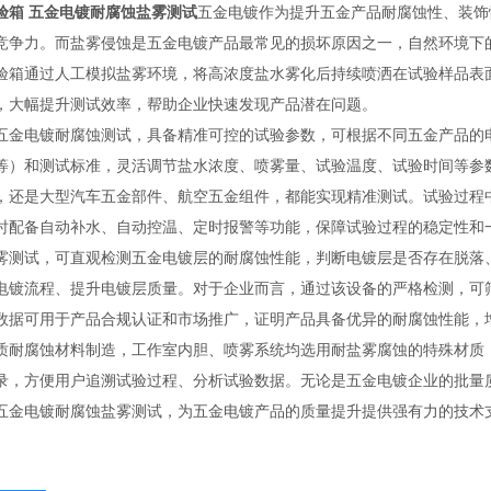
验箱 五金电镀耐腐蚀盐雾测试
五金电镀作为提升五金产品耐腐蚀性、装饰
竞争力。而盐雾侵蚀是五金电镀产品最常见的损坏原因之一，自然环境下
验箱通过人工模拟盐雾环境，将高浓度盐水雾化后持续喷洒在试验样品表
，大幅提升测试效率，帮助企业快速发现产品潜在问题。
五金电镀耐腐蚀测试，具备精准可控的试验参数，可根据不同五金产品的
等）和测试标准，灵活调节盐水浓度、喷雾量、试验温度、试验时间等参
，还是大型汽车五金部件、航空五金组件，都能实现精准测试。试验过程
时配备自动补水、自动控温、定时报警等功能，保障试验过程的稳定性和
雾测试，可直观检测五金电镀层的耐腐蚀性能，判断电镀层是否存在脱落
电镀流程、提升电镀层质量。对于企业而言，通过该设备的严格检测，可
数据可用于产品合规认证和市场推广，证明产品具备优异的耐腐蚀性能，
质耐腐蚀材料制造，工作室内胆、喷雾系统均选用耐盐雾腐蚀的特殊材质
录，方便用户追溯试验过程、分析试验数据。无论是五金电镀企业的批量
五金电镀耐腐蚀盐雾测试，为五金电镀产品的质量提升提供强有力的技术