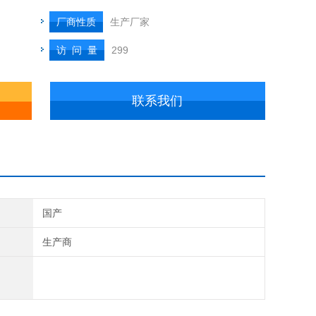
厂商性质
生产厂家
访 问 量
299
联系我们
国产
生产商