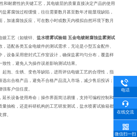
性和耐磨性的关键工艺，其电镀层的质量直接决定产品的使用
的盐雾腐蚀过程缓慢，往往需要数月甚至数年才能显现缺陷，
面，加速腐蚀反应，可在数小时或数天内模拟自然环境下数月
电镀工艺（如镀锌、
盐水喷雾试验箱 五金电镀耐腐蚀盐雾测试
数，适配各类五金电镀件的测试需求，无论是小型五金配件、
中，设备采用密封式工作室设计，确保盐雾均匀分布，覆盖样
一致性，避免人为操作误差影响测试结果。
、起泡、生锈、变色等缺陷，进而评估电镀工艺的合理性，指
筛选出合格产品，避免不合格产品流入市场，减少售后投诉；
增强客户信任度。
电话
，延长设备使用寿命；操作界面简洁易懂，支持可编程控制和
质量抽检，还是科研机构的工艺研发测试，盐水喷雾试验箱都
在线交流
支撑。
微信扫一扫