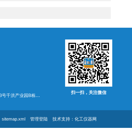
扫一扫，关注微信
地址：广东省常平镇万布路53号千洪产业园B栋四楼
sitemap.xml
管理登陆
技术支持：
化工仪器网