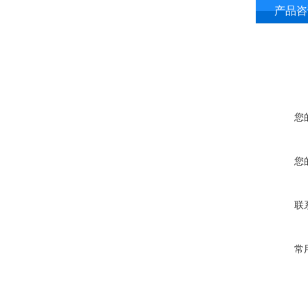
产品咨
您
您
联
常