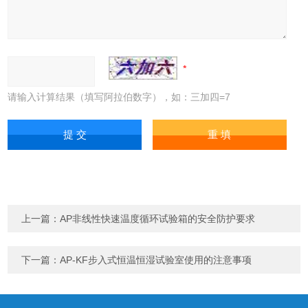
请输入计算结果（填写阿拉伯数字），如：三加四=7
上一篇：
AP非线性快速温度循环试验箱的安全防护要求
下一篇：
AP-KF步入式恒温恒湿试验室使用的注意事项