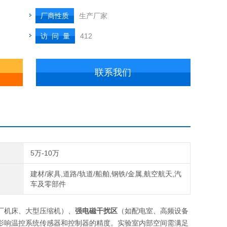
厂商性质
生产厂家
访 问 量
412
联系我们
5万-10万
建材/家具,道路/轨道/船舶,钢铁/金属,航空航天,汽
车及零部件
厂机床、大型压缩机）、
强电磁干扰区
（如配电室、高频设备
影响温控系统传感器和控制器的精度。实验室内部空间需满足