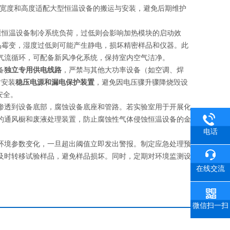
门体宽度和高度适配大型恒温设备的搬运与安装，避免后期维护
重恒温设备制冷系统负荷，过低则会影响加热模块的启动效
品霉变，湿度过低则可能产生静电，损坏精密样品和仪器。此
气流循环，可配备新风净化系统，保持室内空气洁净。
备
独立专用供电线路
，严禁与其他大功率设备（如空调、焊
时安装
稳压电源和漏电保护装置
，避免因电压骤升骤降烧毁设
安全。
渗透到设备底部，腐蚀设备底座和管路。若实验室用于开展化
的通风橱和废液处理装置，防止腐蚀性气体侵蚀恒温设备的金
电话
环境参数变化，一旦超出阈值立即发出警报。制定应急处理预
及时转移试验样品，避免样品损坏。同时，定期对环境监测设
在线交流
微信扫一扫