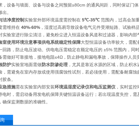
求，设备与墙面、设备与设备之间预留≥80cm 的通风间距，同时保证
移出。
与洁净度控制
实验室外部环境温度需控制在
5℃-35℃
范围内，过高会加
度需维持在
40%-60%
，湿度过高易导致设备电气元件受潮短路、试验样
对实验室进行除尘清洁，避免粉尘进入恒温设备风道和过滤器，影响内部
验室使用环境注意事项
供电系统稳定性保障
大型恒温设备功率较大，需配
一回路，防止电压波动。供电电压需稳定在额定电压的 ±5% 范围内，同
备需做好可靠接地，接地电阻≤4Ω，防止静电和漏电事故，保障操作人员
蚀防护
实验室地面需做
防水防渗处理
，尤其是靠近水源的区域，防止积水
验，需避免在室内存放或使用强腐蚀性试剂，若必须使用，需配备耐腐蚀
封胶条。
应急措施
需在实验室内部安装
环境温湿度记录仪和电压监测仪
，实时监控
停电时，需启动备用发电机保障关键恒温设备运行；若出现温度失控，需
，确保监测数据的准确性。
询