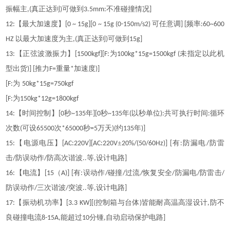
振幅主
真正达到
可做到
不准碰撞情况
,(
)
3.5mm:
]
【最大加速度】
可任意调
频率
12:
[0 ~ 15g][0 ~ 15g (0-150m/s2)
] [
:60~600
以最大加速度为主
真正达到
可做到
HZ
,(
)
15g]
【正弦波激振力】
为
未指定以此机
13:
[1500kgf][
F:
100kg*15g=1500kgf (
型出货
推力
重量
加速度
)] [
F=
*
)]
为
[
F:
50kg*15g=750kgf
为
[
F:
150kg*12g=1800kgf
【时间控制】
秒
年
秒
年
以秒单位
共可执行时间
循环
14:
[0
~135
][0
~135
(
):
:
次数
可设
次
秒
万天
约
年
(
65500
*65000
=5
)(
135
)]
【电源电压】
±
有
防漏电
防雷
15:
[AC:220V][AC:220V
20%/(50/60Hz)] [
:
/
击
防误动作
防高次谐波
等
设计电路
/
/
..
,
]
【电流】
（
有
误动作
碰撞
过流
恢复安全
防漏电
防雷击
16:
[15
A)] [
:
/
/
/
/
/
/
防误动作
三次谐波
突波
等
设计电路
/
/
..
,
]
【振动机功率】
控制箱与台体
皆能耐高温高湿设计
防不
17:
[3.3 KW][(
)
,
良碰撞电流
能超过
分锺
自动启动保护电路
8-15A,
10
,
]