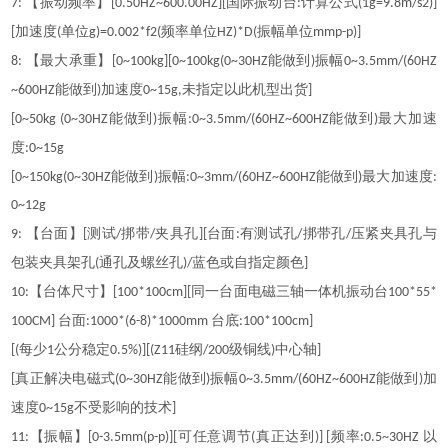
【振动频率】
国际振动台
计算公式
7:
[0.50HZ~600.00HZ][
:
(1g=9.8m/s2)]
加速度
单位
频率单位
振幅单位
[
(
g)=0.002*f2(
HZ)*D(
mmp-p)]
【最大承重】
能做到
振幅
8:
[0~100kg][
0~100kg(0~30HZ
)
0~3.5mm/(60HZ
能做到
加速度
未指定以此机型出货
~600HZ
)
0~15g,
]
能做到
振幅
能做到
最大加速
[
0~50kg (0~30HZ
)
:0~3.5mm/(60HZ~600HZ
)
度
:0~15g
能做到
振幅
能做到
最大加速度
[
0~150kg(0~30HZ
)
:0~3mm/(60HZ~600HZ
)
:
0~12g
【台面】
测试
挷带
夹具孔
台面
有测试孔
挷带孔
压紧夹具孔与
9:
[
/
/
][
:
/
/
包装夹具架孔
通孔及螺丝孔
蓝色或自指定颜色
(
)/
]
【台体尺寸】
同一台面
电磁三轴一体机振动台
10:
[100*100cm][
100*55*
台面
台底
100CM]
:1000*(6-8)*1000mm
:100*100cm]
每少
公分稳定
硅纲
级铜线
中心轴
[
(
1
0.5%)]
[(Z11
/200
)
]
真正解决电磁式
能做到
振幅
能做到
加
[
(0~30HZ
)
0~3.5mm/(60HZ~600HZ
)
速度
不受影响的技术
0~15g
]
【振幅】
可任意调节
真正达到
频率
以
11:
[0-3.5mm(p-p)][
(
)] [
:0.5~30HZ