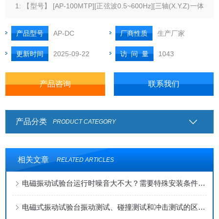
1: 【型号】 [AP-100MTP][正弦波0.5~600Hz][三轴(X.Y.Z)一体
机][同一台面三轴(上下.左右.前后)(同时.个别)振动]
2: 【频率】[0.5HZ ~ 600 HZ] [0.50HZ ~ 600.
产品型号
AP-DC
厂商性质
生产厂家
更新时间
2025-09-22
访 问 量
1043
产品咨询
联系我们
产品分类
PRODUCT CATEGORY
相关文章
RELATED ARTICLES
电磁振动试验台运行时噪音大不大？需要特殊安装条件吗？
电磁式振动试验台振动测试、碰撞测试和冲击测试的区别在哪里？