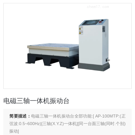
电磁三轴一体机振动台
简要描述：
电磁三轴一体机振动台全部功能:[ AP-100MTP:(正
弦波:0.5~600Hz)[三轴(X.Y.Z)一体机][同一台面三轴(同时.个别)
振动]