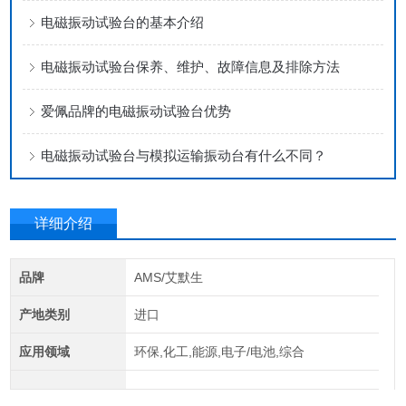
电磁振动试验台的基本介绍
电磁振动试验台保养、维护、故障信息及排除方法
爱佩品牌的电磁振动试验台优势
电磁振动试验台与模拟运输振动台有什么不同？
详细介绍
品牌
AMS/艾默生
产地类别
进口
应用领域
环保,化工,能源,电子/电池,综合