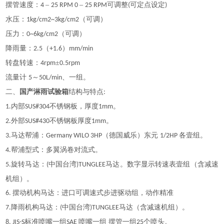
摆管速度：
–
–
可调整
可定点设定
4
25 RPM 0
25 RPM
(
)
水压：
（可调）
1kg/cm2~3kg/cm2
压力：
（可调）
0~6kg/cm2
降雨量：
（
）
2.5
+1.6
mm/min
转盘转速：
±
4rpm
0.5rpm
流量计
～
、一组。
5
50L/min
二、
国产淋雨试验箱
结构与特点
:
内部
不锈钢板，厚度
。
1.
SUS#304
1mm
外部
不锈钢板厚度
。
2.
SUS#430
1mm
马达帮浦：
（德国威乐）东元
各壹组。
3.
Germany WILO 3HP
1/2HP
帮浦型式：多翼涡卷对流式。
4.
旋转马达：
中国台湾
马达。数字显示转速表壹组（含减速
5.
(
)TUNGLEE
机组）。
摆动机构马达：进口可调速式步进驱动组，动作精准
6.
降雨机构马达：
中国台湾
马达（含减速机组）。
7.
(
)TUNGLEE
标准喷嘴一组
喷嘴一组 摆管一组
个喷头。
8. JIS-S
SAE
25