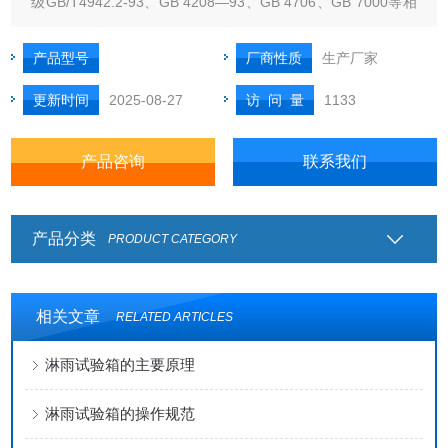
级GB/T4942.2-93、GB 4208—93、GB 4706、GB 7000等相
对应的国家标准及其它相关标准的技术参数设计制造。可进行
相应标准规定的水试验。本试验设备是通过人工模拟淋雨试验
产品型号
厂商性质
生产厂家
用于外部照明和信号装置
更新时间
2025-08-27
访 问 量
1133
产品咨询
联系我们
产品分类
PRODUCT CATEGORY
相关文章
RELATED ARTICLES
淋雨试验箱的主要原理
淋雨试验箱的操作规范