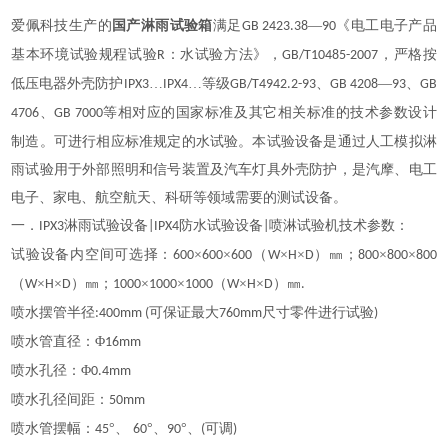
爱佩科技生产的
国产淋雨试验箱
满足
—
《电工电子产品
GB 2423.38
90
基本环境试验规程试验
：水试验方法》，
，严格按
R
GB/T10485-2007
低压电器外壳防护
…
…等级
、
—
、
IPX3
IPX4
GB/T4942.2-93
GB 4208
93
GB
、
等相对应的国家标准及其它相关标准的技术参数设计
4706
GB 7000
制造。可进行相应标准规定的水试验。本试验设备是通过人工模拟淋
雨试验用于外部照明和信号装置及汽车灯具外壳防护，是汽摩、电工
电子、家电、航空航天、科研等领域需要的测试设备。
一．
淋雨试验设备
防水试验设备
喷淋试验机技术参数：
IPX3
|IPX4
|
试验设备内空间可选择：
×
×
（
×
×
）㎜；
×
×
600
600
600
W
H
D
800
800
800
（
×
×
）㎜；
×
×
（
×
×
）㎜
W
H
D
1000
1000
1000
W
H
D
.
喷水摆管半径
可保证最大
尺寸零件进行试验
:400mm (
760mm
)
喷水管直径：
Φ
16mm
喷水孔径：
Φ
0.4mm
喷水孔径间距：
50mm
喷水管摆幅：
°、
°、
°、
可调
45
60
90
(
)