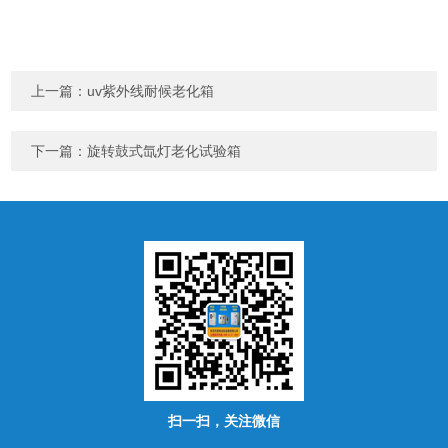
上一篇：
uv紫外线耐候老化箱
下一篇：
旋转鼓式氙灯老化试验箱
扫一扫，关注微信