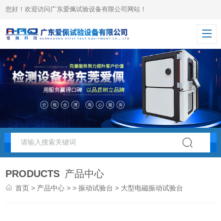
您好！欢迎访问广东爱佩试验设备有限公司网站！
PRODUCTS
产品中心
首页
>
产品中心
> >
振动试验台
> 大型电磁振动试验台