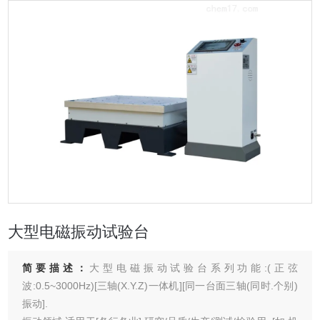
大型电磁振动试验台
简要描述：
大型电磁振动试验台系列功能:(正弦
波:0.5~3000Hz)[三轴(X.Y.Z)一体机][同一台面三轴(同时.个别)
振动].