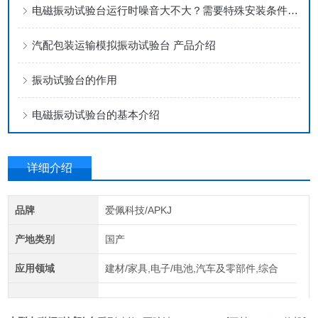
电磁振动试验台运行时噪音大不大？需要特殊安装条件吗？
汽配包装运输模拟振动试验台 产品介绍
振动试验台的作用
电磁振动试验台的基本介绍
详细介绍
品牌
爱佩科技/APKJ
产地类别
国产
应用领域
建材/家具,电子/电池,汽车及零部件,综合