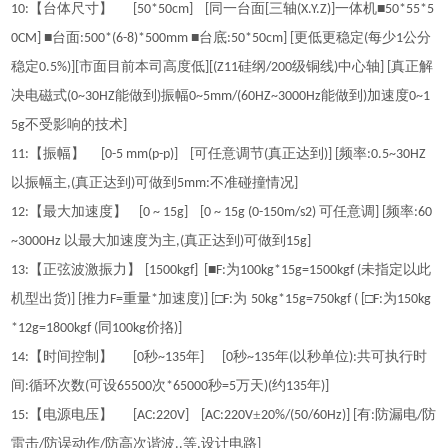
【台体尺寸】
同一台面
三轴
一体机■
10:
[50*50cm] [
[
(X.Y.Z)]
50*55*5
■台面
■台底
更低更稳定
每少
公分
0CM]
:500*(6-8)*500mm
:50*50cm] [
(
1
稳定
市面目前本司高度低
硅纲
级铜线
中心轴
真正解
0.5%)][
][(Z11
/200
)
] [
决电磁式
能做到
振幅
能做到
加速度
(0~30HZ
)
0~5mm/(60HZ~3000Hz
)
0~1
不受影响的技术
5g
]
【振幅】
可任意调节
真正达到
频率
11:
[0-5 mm(p-p)] [
(
)] [
:0.5~30HZ
以振幅主
真正达到
可做到
不准碰撞情况
,(
)
5mm:
]
【最大加速度】
可任意调
频率
12:
[0 ~ 15g] [0 ~ 15g (0-150m/s2)
] [
:60
以最大加速度为主
真正达到
可做到
~3000Hz
,(
)
15g]
【正弦波激振力】
■
为
未指定以此
13:
[1500kgf] [
F:
100kg*15g=1500kgf (
机型出货
推力
重量
加速度
□
为
□
为
)] [
F=
*
)] [
F:
50kg*15g=750kgf ( [
F:
150kg
同
价挌
*12g=1800kgf (
100kg
)]
【时间控制】
秒
年
秒
年
以秒单位
共可执行时
14:
[0
~135
] [0
~135
(
):
间
循环次数
可设
次
秒
万天
约
年
:
(
65500
*65000
=5
)(
135
)]
【电源电压】
±
有
防漏电
防
15:
[AC:220V] [AC:220V
20%/(50/60Hz)] [
:
/
雷击
防误动作
防高次谐波
等
设计电路
/
/
..
,
]