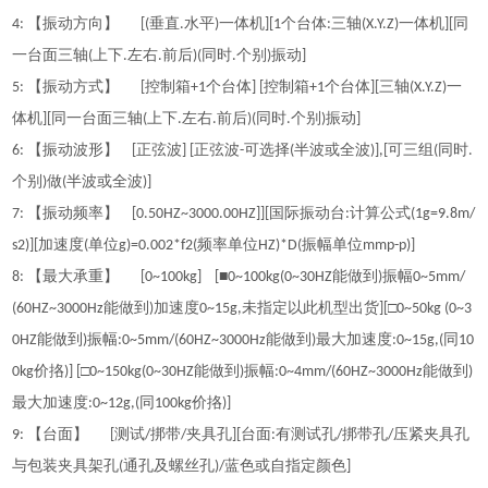
【振动方向】
垂直
水平
一体机
个台体
三轴
一体机
同
4:
[(
.
)
][1
:
(X.Y.Z)
][
一台面三轴
上下
左右
前后
同时
个别
振动
(
.
.
)(
.
)
]
【振动方式】
控制箱
个台体
控制箱
个台体
三轴
一
5:
[
+1
] [
+1
][
(X.Y.Z)
体机
同一台面三轴
上下
左右
前后
同时
个别
振动
][
(
.
.
)(
.
)
]
【振动波形】
正弦波
正弦波
可选择
半波或全波
可三组
同时
6:
[
] [
-
(
)],[
(
.
个别
做
半波或全波
)
(
)]
【振动频率】
国际振动台
计算公式
7:
[0.50HZ~3000.00HZ]][
:
(1g=9.8m/
加速度
单位
频率单位
振幅单位
s2)][
(
g)=0.002*f2(
HZ)*D(
mmp-p)]
【最大承重】
■
能做到
振幅
8:
[0~100kg] [
0~100kg(0~30HZ
)
0~5mm/
能做到
加速度
未指定以此机型出货
□
(60HZ~3000Hz
)
0~15g,
][
0~50kg (0~3
能做到
振幅
能做到
最大加速度
同
0HZ
)
:0~5mm/(60HZ~3000Hz
)
:0~15g,(
10
价挌
□
能做到
振幅
能做到
0kg
)] [
0~150kg(0~30HZ
)
:0~4mm/(60HZ~3000Hz
)
最大加速度
同
价挌
:0~12g,(
100kg
)]
【台面】
测试
挷带
夹具孔
台面
有测试孔
挷带孔
压紧夹具孔
9:
[
/
/
][
:
/
/
与包装夹具架孔
通孔及螺丝孔
蓝色或自指定颜色
(
)/
]