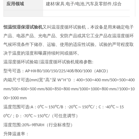
应用领域
建材/家具,电子/电池,汽车及零部件,综合
恒温恒湿保湿试验机
又叫温湿度循环试验机，本设备是用来确定电子
产品、电器产品、光电产品、安防产品或其它工业产品在温湿度循环
气候环境条件下储存、运输、使用的适应性试验。试验的严苛程度取
决于温度的湿度和曝露持续时间或循环。
温湿度循环试验箱
温湿度循环试验机规格参数
|
:
型号可选：
（
）
AP-HX-80/100/150/225/408/800/1000
ABCD
内箱尺寸可选
宽
高
深
：
×
×
×
×
(mm)
*
*
W*H*D
400
500
400 mm/500
500
400
×
×
×
×
×
×
×
mm/500
600
500 mm/600
850
800 mm/1000
1000
800 mm//1000
10
×
00
1000 mm
温度范围可选
：
℃～
℃
：
℃～
℃
；
：
℃～
:A
0
150
/B
-20
150
/
C
-40
15
℃
；
：
℃～
℃
（可任意调节）
0
/
D
-70
150
/
湿度范围
（行业标准型）
:20%~98%RH
升降温速率：