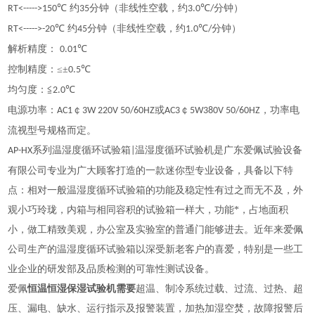
℃ 约
分钟（非线性空载，约
℃
分钟）
RT<----->150
35
3.0
/
℃ 约
分钟（非线性空载，约
℃
分钟）
RT<----->-20
45
1.0
/
解析精度：
℃
0.01
控制精度：
≤±
℃
0.5
均匀度：
≦
℃
2.0
电源功率：
￠
或
￠
，功率电
AC1
3W 220V 50/60HZ
AC3
5W380V 50/60HZ
流视型号规格而定。
系列温湿度循环试验箱
温湿度循环试验机是
广东爱佩试验设备
AP-HX
|
有限公司
专业为广大顾客打造的一款迷你型专业设备，具备以下特
点：相对一般温湿度循环试验箱的功能及稳定性有过之而无不及，外
观小巧玲珑，内箱与相同容积的试验箱一样大，功能*，占地面积
小，做工精致美观，办公室及实验室的普通门能够进去。近年来爱佩
公司生产的温湿度循环试验箱以深受新老客户的喜爱，特别是一些工
业企业的研发部及品质检测的可靠性测试设备。
爱佩
恒温恒湿保湿试验机
需要
超温、制冷系统过载、过流、过热、超
压、漏电、缺水、运行指示及报警装置，加热加湿空焚，故障报警后