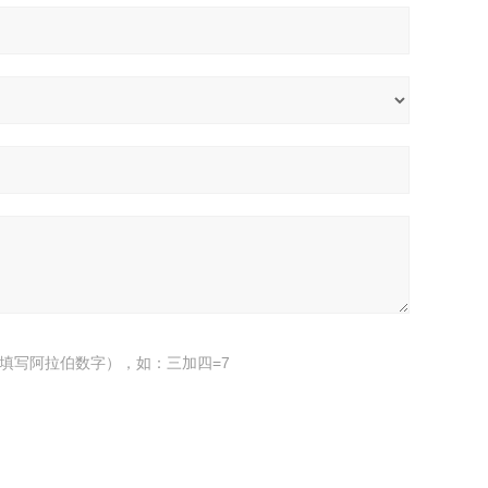
填写阿拉伯数字），如：三加四=7