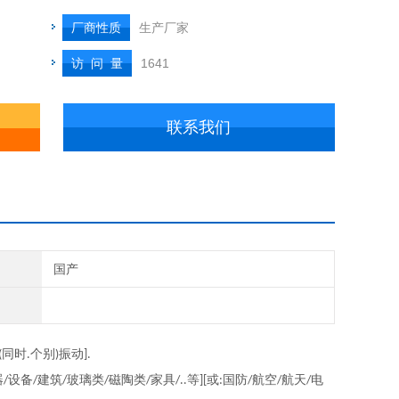
厂商性质
生产厂家
访 问 量
1641
联系我们
国产
同时
个别
振动
(
.
)
].
器
设备
建筑
玻璃类
磁陶类
家具
等
或
国防
航空
航天
电
/
/
/
/
/
/..
][
:
/
/
/