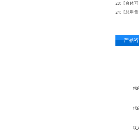
【台体
23:
【总
24:
产品咨
您
您
联