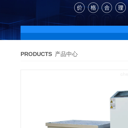
PRODUCTS
产品中心