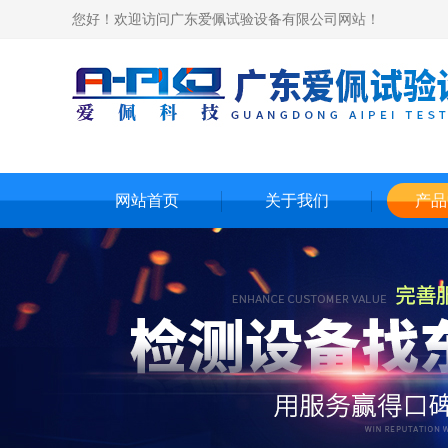
您好！欢迎访问广东爱佩试验设备有限公司网站！
网站首页
关于我们
产品