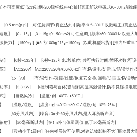
前本司高度低
硅纲
级铜线
中心轴
真正解决电磁式
能做
][(Z11
/200
)
] [
(0~30HZ
】
可任意调节
真正达到
频率
以振幅主
真正达
[0-5 mm(p-p)] [
(
)] [
:0.5~30HZ
,(
加速度】
可任意调
频率
以最大
[0 ~ 15g] [0 ~ 15g (0-150m/s2)
] [
:60~3000Hz
激振力】
■
为
以此机型出货
推力
重量
[1500kgf] [
F:
100kg*15g=1500kgf (
)] [
F=
控制】
秒
年
秒
年
以秒单位
共可执行时间
循环次数
可设
[0
~135
] [0
~135
(
):
:
(
电压】
±
有
防漏电
防雷击
防误动作
[AC:220V] [AC:220V
20%/(50/60Hz)] [
:
/
/
/
流】
（
有
误动作
碰撞
过流
恢复安全
防漏电
防雷击
防误动
[15
A)] [
:
/
/
/
/
/
/
机功率】
控制箱与台体
皆能耐高温高湿设计
防不良碰撞电流
[3.3 KW] [(
)
,
方式】
自然风冷
温度
耐
℃
℃
[
] [
:
-40
~+80
]
湿度】
温度
湿度
温度
耐
℃
℃
湿度
耐
[
/
] [
:
-40
~+80
/
:
10%~95% ]
音】
分贝以内
噪音
外
分贝以内
是人耳所听声音
[60
] [
: 3m
60
,
]
场辐射】
毫高斯以内
在
外台体量测值
低于
毫高斯内
[50
] [
1m
,
50
]
动力】
震动小于
级内
任何楼层皆可使用
对建筑物影响不大
振动最大
[
1
] [
,
][