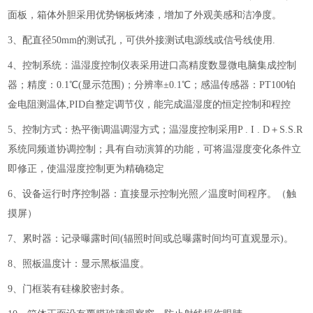
面板，箱体外胆采用优势钢板烤漆，增加了外观美感和洁净度。
3、配直径50mm的测试孔，可供外接测试电源线或信号线使用.
4、控制系统：温湿度控制仪表采用进口高精度数显微电脑集成控制
器；精度：0.1℃(显示范围)；分辨率±0.1℃；感温传感器：PT100铂
金电阻测温体,PID自整定调节仪，能完成温湿度的恒定控制和程控
5、控制方式：热平衡调温调湿方式；温湿度控制采用P . I . D＋S.S.R
系统同频道协调控制；具有自动演算的功能，可将温湿度变化条件立
即修正，使温湿度控制更为精确稳定
6、设备运行时序控制器：直接显示控制光照／温度时间程序。（触
摸屏）
7、累时器：记录曝露时间(辐照时间或总曝露时间均可直观显示)。
8、照板温度计：显示黑板温度。
9、门框装有硅橡胶密封条。