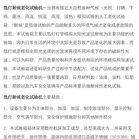
氙灯耐候老化试验机
一台拥有接近大自然各种气候（光照、日晒、下
雨、露水、高温、恒温、高湿、湿热）模拟试验的人工老化试验
箱。
“耐候"是指做试验的产品能耐多久的环境气候才老化或者故障的
意思。本试验箱主要以氙灯灯管模拟太阳光波抗耐候为主要功能的试
验箱。因为日常生活的环境中太阳光是导致产品老化的最大因素，而
氙灯就是模拟全阳光光谱的光波来再现不同环境下存在的破坏性光
波，可以为科研、产品质量控制和开发提供相应的环境模拟和加速试
验。本试验箱还是科研生产过程中节选配方、优化产品组成的重要手
段，也是产品质量的一项重要内容。应用材料如：油漆、涂料、铝塑
板、塑胶以及汽车安全玻璃等产品标准要示做耐候性老化试验。
氙灯耐候老化试验机
主要材质：
1、设备主要分为主体部分、加湿、加温、制冷除湿部分、显示控制
部分、空气调节部分、安全保护措施部分和其他附件部分
2、本试验箱箱体采用数控机床加工成型，造型美观大方，并采用无
反作用把手，操作简便。箱体内胆采用进口高级不锈钢（SUS304）镜