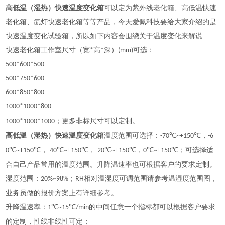
高低温（湿热）快速温度变化箱
可以定为紫外线老化箱、高低温快速
老化箱、氙灯快速老化箱等等产品，今天爱佩科技要给大家介绍的是
快速温度变化试验箱，所以如下内容会围绕关于温度变化来解说
快速老化箱工作室尺寸（宽
高
深）
可选：
*
*
(mm)
500*600*500
500*750*600
600*850*800
1000*1000*800
；更多非标尺寸可以定制。
1000*1000*1000
高低温（湿热）快速温度变化箱
温度范围可选择：
，
-70℃~+150℃
-
6
，
，
，
；
可选择适
0℃~+150℃
-40℃~+150℃
-20℃~+150℃
0℃~+150℃
合自己产品常用的温度范围。升降温速率也可根据客户的要求定制。
湿度范围：
；
相对温湿度可调范围请参考温湿度范围图，
20%~98%
RH
业务员做的报价方案上有详细参考。
升降温速率：
℃
℃
的中间任意一个指标都可以根据客户要求
1
~15
/min
的定制，性线非线性可定；