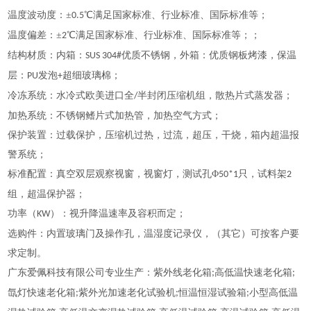
温度波动度：
±
℃满足国家标准、行业标准、国际标准等；
0.5
温度偏差：
±
℃满足国家标准、行业标准、国际标准等；；
2
结构材质：内箱：
优质不锈钢，外箱：优质钢板烤漆，保温
SUS 304#
层：
发泡
超细玻璃棉；
PU
+
冷冻系统：水冷式欧美进口全
半封闭压缩机组，散热片式蒸发器；
/
加热系统：不锈钢鳍片式加热管，加热空气方式；
保护装置：过载保护，压缩机过热，过流，超压，干烧，箱内超温报
警系统；
标准配置：真空双层观察视窗，视窗灯，测试孔
Φ
只，试料架
50*1
2
组，超温保护器；
功率（
）：视升降温速率及容积而定；
KW
选购件：内置玻璃门及操作孔，温湿度记录仪，（其它）可按客户要
求定制。
广东爱佩科技有限公司专业生产：紫外线老化箱
高低温快速老化箱
;
;
氙灯快速老化箱
紫外光加速老化试验机
恒温恒湿试验箱
小型高低温
;
;
;