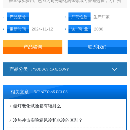
验室做实验用。已成为耐光老化测试领域的普遍选择，为广州
相关行业的科研、产品开发、质量控制提供了充足的技术参考
和实践证明。
产品型号
厂商性质
生产厂家
更新时间
2024-11-12
访 问 量
2080
产品咨询
联系我们
产品分类
PRODUCT CATEGORY
相关文章
RELATED ARTICLES
氙灯老化试验箱有辐射么
冷热冲击实验箱风冷和水冷的区别？