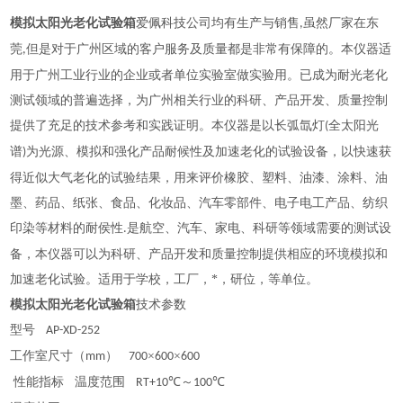
模拟太阳光老化试验箱
爱佩科技公司均有生产与销售
虽然厂家在东
,
莞
但是对于广州区域的客户服务及质量都是非常有保障的。本仪器适
,
用于广州工业行业的企业或者单位实验室做实验用。已成为耐光老化
测试领域的普遍选择，为广州相关行业的科研、产品开发、质量控制
提供了充足的技术参考和实践证明。本仪器是以长弧氙灯
全太阳光
(
谱
为光源、模拟和强化产品耐候性及加速老化的试验设备，以快速获
)
得近似大气老化的试验结果，用来评价橡胶、塑料、油漆、涂料、油
墨、药品、纸张、食品、化妆品、汽车零部件、电子电工产品、纺织
印染等材料的耐侯性
是航空、汽车、家电、科研等领域需要的测试设
.
备，本仪器可以为科研、产品开发和质量控制提供相应的环境模拟和
加速老化试验。适用于学校，工厂，*，研位，等单位。
模拟太阳光老化试验箱
技术参数
型号
AP-XD-252
工作室尺寸（
）
×
×
mm
700
600
600
性能指标
温度范围
℃～
℃
RT+10
100