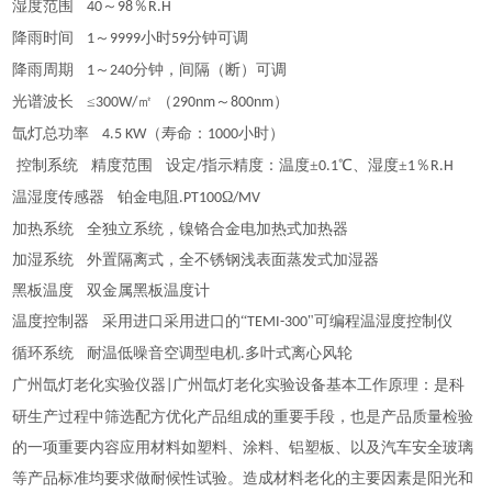
湿度范围
～
％
40
98
R.H
降雨时间
～
小时
分钟可调
1
9999
59
降雨周期
～
分钟，间隔（断）可调
1
240
光谱波长
≤
㎡ （
～
）
300W/
290nm
800nm
氙灯总功率
（寿命：
小时）
4.5 KW
1000
控制系统
精度范围
设定
指示精度：温度±
℃、湿度±
％
/
0.1
1
R.H
温湿度传感器
铂金电阻
Ω
.PT100
/MV
加热系统
全独立系统，镍铬合金电加热式加热器
加湿系统
外置隔离式，全不锈钢浅表面蒸发式加湿器
黑板温度
双金属黑板温度计
温度控制器
采用进口采用进口的
“
"可编程温湿度控制仪
TEMI-300
循环系统
耐温低噪音空调型电机
多叶式离心风轮
.
广州氙灯老化实验仪器
广州氙灯老化实验设备基本工作原理：是科
|
研生产过程中筛选配方优化产品组成的重要手段，也是产品质量检验
的一项重要内容应用材料如塑料、涂料、铝塑板、以及汽车安全玻璃
等产品标准均要求做耐候性试验。造成材料老化的主要因素是阳光和