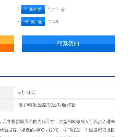
厂商性质
生产厂家
访 问 量
2148
联系我们
5万-10万
电子/电池,道路/轨道/船舶,综合
，尺寸根据顾客给的内箱尺寸，大型的就做成人可以步入进去
成客户规定的-40℃～120℃，中间任意一个温度都可以恒