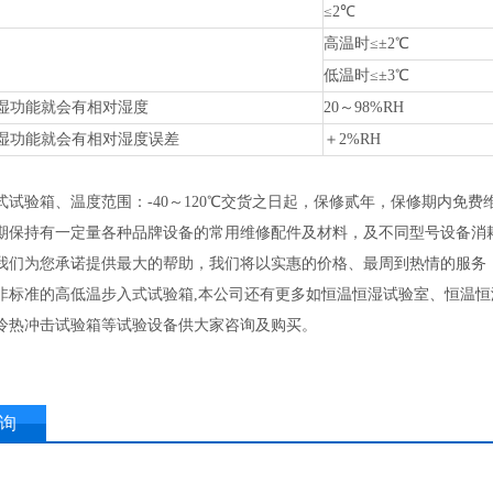
≤2℃
高温时
≤±2℃
低温时
≤±3℃
湿功能就会有相对湿度
20～98%RH
湿功能就会有相对湿度误差
＋
2%RH
式试验箱、温度范围：
-40～120℃交货之日起，保修贰年，保修期内
期保持有一定量各种品牌设备的常用维修配件及材料，及不同型号设备消
我们为您承诺提供最大的帮助，我们将以实惠的价格、最周到热情的服务
非标准的高低温步入式试验箱,本公司还有更多如恒温恒湿试验室、恒温
冷热冲击试验箱等试验设备供大家咨询及购买。
询