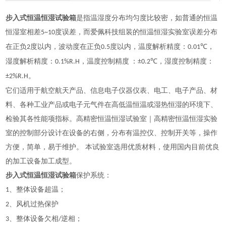
步入式恒温恒湿试验箱
是指温湿度分布均匀度比较密，如普通的恒温
恒湿室相差
度误差，而爱佩科技组装的恒温恒湿实验室误差分布
5~10
在正负
度以内，波动度在正负
度以内，
温度解析精度：
，
2
0.5
0.01℃
湿度解析精度：
，
温度控制精度
：
，
湿度控制精度：
0.1%R.H
±0.2℃
。
±2%R.H
它们适用于航空航天产品、信息电子仪器仪表、电工、电子产品、材
料、各种工业产品或电子元气件在高低温恒温或湿热恒湿的环境下、
检验其各性能项指标。高精密恒温恒湿试验室｜高精密恒温恒湿实验
室的控制部分设计在设备的右侧，分布有温控仪、控制开关等，操作
方便，简单，易于维护。
本
试验室
选用优质材料，使用国内目前优良
的加工设备加工成型
。
步入式恒温恒湿试验箱
保护系统：
、整体设备超温；
1
、风机过热保护
2
、整体设备欠相
逆相；
3
/