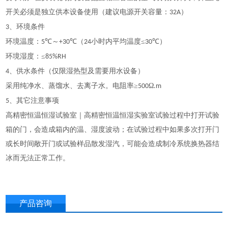
开关必须是独立供本设备使用（建议电源开关容量：
）
32A
、环境条件
3
环境温度：
℃～
℃（
小时内平均温度≤
℃）
5
+30
24
30
环境湿度：
≤
85%RH
、供水条件（仅限湿热型及需要用水设备）
4
采用纯净水、蒸馏水、去离子水。电阻率
≥
Ω
500
.m
、其它注意事项
5
高精密恒温恒湿试验室｜高精密恒温恒湿实验室
试验过程中打开试验
箱的门，会造成箱内的温、湿度波动；在试验过程中如果多次打开门
或长时间敞开门或试验样品散发湿汽，可能会造成制冷系统换热器结
冰而无法正常工作。
产品咨询