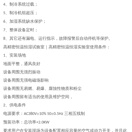
、制冷系统过载；
4
、制冷机组超压；
5
、加湿系统缺水保护；
6
、整体设备定时；
7
、其它还有漏电、运行指示，故障报警后自动停机等保护。
8
高精密恒温恒湿试验室｜高精密恒温恒湿实验室
使用条件：
、安装场地
1
地面平整，通风良好
设备周围无强烈振动
设备周围无强电磁场影响
设备周围无易燃、易爆、腐蚀性物质和粉尘
设备周围留有适当的使用及维护空间，
、供电条件
2
电源要求：
±
±
三相五线制
AC380V
10% 50
0.5Hz
预装功率：总功率
+2.0KW
要求用户在安装现场为设备配置相应容量的空气或动力开关，并且此