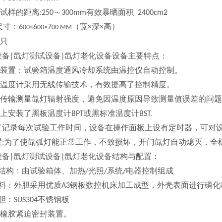
试样的距离
～
有效暴晒面积
:250
300mm
2400cm2
尺寸：
（宽
深
高）
6
6
7
×
×
00×
00×
00 MM
只
设备
氙灯测试设备
氙灯老化设备
设备主要特点：
|
|
装置：试验箱温度通风冷却系统由温控仪自动控制。
温度计采用无线传输技术，有效提高了控制精度。
传输测量氙灯辐射强度，避免因温度原因导致测量值误差的问题
上安装了黑板温度计
或黑标准温度计
BPT
BST.
了记录每次试验工作时间，设备在操作面板上设有定时器，可对
置
为了使氙弧灯能正常工作，不致损坏，开门氙灯自动熄灭，全
:
设备
氙灯测试设备
氙灯老化设备
结构与配置：
|
|
结构：由试验箱体、加热
光照
系统
电器控制组成
/
/
/
料：外胆采用优质
钢板数控机床加工成型，外壳表面进行磷化
A3
胆：
不锈钢板
SUS304
橡胶紧迫密封装置。