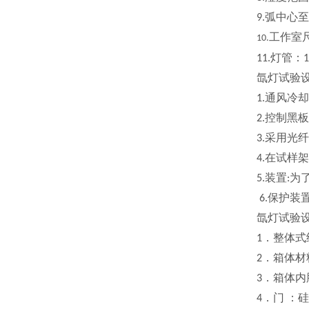
弧中心至
9.
工作室
10.
灯管：
11.
1
氙灯试验
通风冷却
1.
控制黑板
2.
采用光纤
3.
在试样架
4.
装置
为
5.
:
保护装
6.
氙灯试验
．整体式
1
．箱体材
2
．箱体内
3
．门
：硅
4