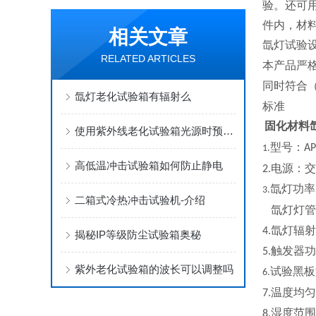
验。还可
件内，材
相关文章
氙灯试验
RELATED ARTICLES
本产品严
同时符合
氙灯老化试验箱有辐射么
标准
固化材料
使用紫外线老化试验箱光源时预防措施有哪些？
型号：
AP
1.
高低温冲击试验箱如何防止静电
电源：交
2.
氙灯功率
3.
二箱式冷热冲击试验机-介绍
氙灯灯管
氙灯辐射
4.
揭秘IP等级防尘试验箱奥秘
触发器功
5.
紫外老化试验箱的波长可以调整吗
试验黑板
6.
温度均匀
7.
湿度范围
8.