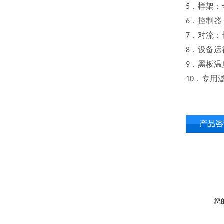
．样架：
5
．控制器
6
．对流：
7
．设备运
8
．黑板温
9
．专用
10
产品咨
您