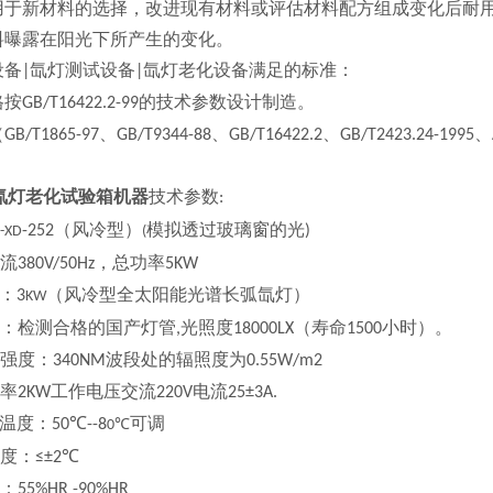
用于新材料的选择，改进现有材料或评估材料配方组成变化后耐
料曝露在阳光下所产生的变化。
设备
氙灯测试设备
氙灯老化设备满足的标准
：
|
|
格按
的技术参数设计制造。
GB/T16422.2-99
（
、
、
、
、
GB/T1865-97
GB/T9344-88
GB/T16422.2
GB/T2423.24-1995
氙灯老化试验箱机器
技术参数
:
（风冷型）
模拟透过玻璃窗的光
-252
)
-XD
(
流
，总功率
380V/50Hz
5KW
：
（风冷型全太阳能光谱长弧氙灯）
3
KW
：检测合格的国产灯管
光照度
（寿命
小时）。
,
18000LX
1500
强度：
波段处的辐照度为
340NM
0.55W/m2
率
工作电压交流
电流
2KW
220V
25±3A.
温度：
可调
50℃--
8
0℃
度：
≤±2℃
：
55%HR -90%HR