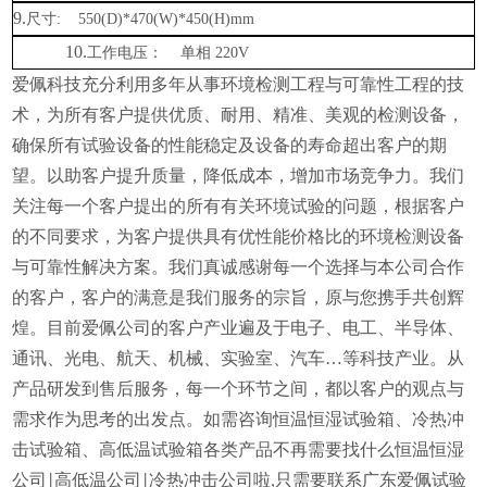
9.
尺寸
: 550(D)*470(W)*450(H)mm
10.
工作电压：
单相
220V
爱佩科技充分利用多年从事环境检测工程与可靠性工程的技
术，为所有客户提供优质、耐用、精准、美观的检测设备，
确保所有试验设备的性能稳定及设备的寿命超出客户的期
望。以助客户提升质量，降低成本，增加市场竞争力。我们
关注每一个客户提出的所有有关环境试验的问题，根据客户
的不同要求，为客户提供具有优性能价格比的环境检测设备
与可靠性解决方案。我们真诚感谢每一个选择与本公司合作
的客户，客户的满意是我们服务的宗旨，原与您携手共创辉
煌。目前爱佩公司的客户产业遍及于电子、电工、半导体、
通讯、光电、航天、机械、实验室、汽车…等科技产业。从
产品研发到售后服务，每一个环节之间，都以客户的观点与
需求作为思考的出发点。如需咨询恒温恒湿试验箱、冷热冲
击试验箱、高低温试验箱各类产品不再需要找什么
恒温恒湿
公司
高低温公司
冷热冲击公司啦
只需要联系广东爱佩试验
|
|
,