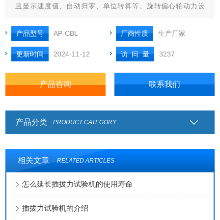
且显示速度值、自动归零、单位转算等。旋转偏心轮动力设
计，使测试速度与测试行程不在有关联、长、短行程的连接
器，测试同样快速。
产品型号
AP-CBL
厂商性质
生产厂家
更新时间
2024-11-12
访 问 量
3237
产品咨询
联系我们
产品分类
PRODUCT CATEGORY
相关文章
RELATED ARTICLES
怎么延长插拔力试验机的使用寿命
插拔力试验机的介绍