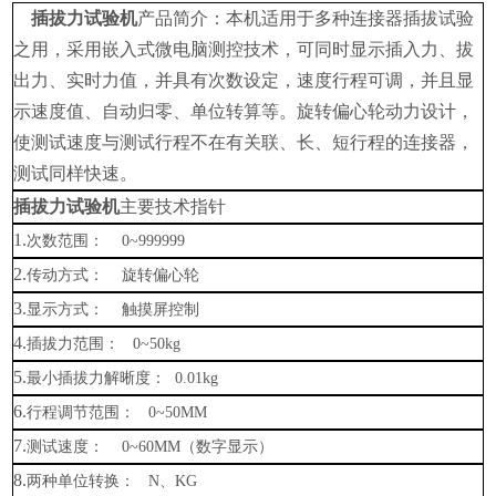
插拔力试验机
产品简介：本机适用于多种连接器插拔试验
之用，采用嵌入式微电脑测控技术，可同时显示插入力、拔
出力、实时力值，并具有次数设定，速度行程可调，并且显
示速度值、自动归零、单位转算等。旋转偏心轮动力设计，
使测试速度与测试行程不在有关联、长、短行程的连接器，
测试同样快速。
插拔力试验机
主要技术指针
1.
次数范围：
0~999999
2.
传动方式：
旋转偏心轮
3.
显示方式：
触摸屏控制
4.
插拔力范围：
0~50kg
5.
最小插拔力解晰度：
0.01kg
6.
行程调节范围：
0~50MM
7.
测试速度：
0~60MM
（数字显示）
8.
两种单位转换：
N
、
KG