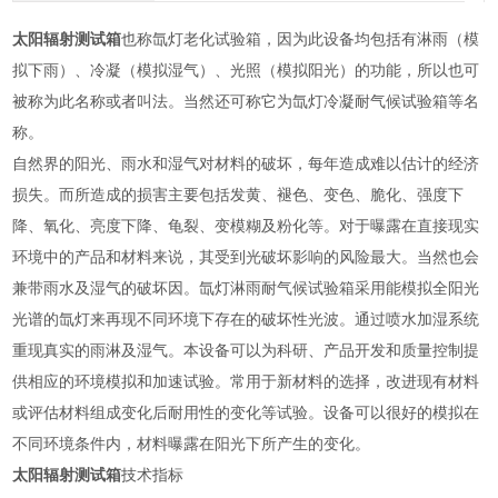
太阳辐射测试箱
也称氙灯老化试验箱，因为此设备均包括有淋雨（模
拟下雨）、冷凝（模拟湿气）、光照（模拟阳光）的功能，所以也可
被称为此名称或者叫法。当然还可称它为
氙灯冷凝耐气候试验箱
等名
称。
自然界的阳光、雨水和湿气对材料的破坏，每年造成难以估计的经济
损失。而所造成的损害主要包括发黄、褪色、变色、脆化、强度下
降、氧化、亮度下降、龟裂、变模糊及粉化等。对于曝露在直接现实
环境中的产品和材料来说，其受到光破坏影响的风险最大。当然也会
兼带雨水及湿气的破坏因。
氙灯淋雨耐气候试验箱
采用能模拟全阳光
光谱的氙灯来再现不同环境下存在的破坏性光波。通过喷水加湿系统
重现真实的雨淋及湿气。本设备可以为科研、产品开发和质量控制提
供相应的环境模拟和加速试验。常用于新材料的选择，改进现有材料
或评估材料组成变化后耐用性的变化等试验。设备可以很好的模拟在
不同环境条件内，材料曝露在阳光下所产生的变化。
太阳辐射测试箱
技术指标