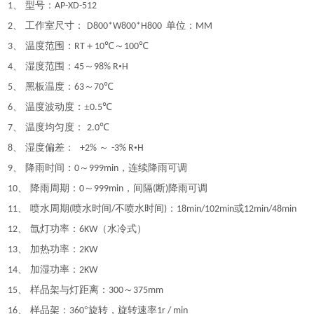
、 型号：
1
AP-XD-512
、 工作室尺寸：
单位：
2
D800*W800*H800
MM
、 温度范围：
＋
℃～
℃
3
RT
10
100
、 湿度范围：
～
•
4
45
98% R
H
、 黑板温度：
～
℃
5
63
70
、 温度波动度：±
℃
6
0.5
、 温度均匀度：
℃
7
2.0
、 湿度偏差：
～
•
8
+2%
-3% R
H
、 降雨时间：
～
，连续降雨可调
9
0
999min
、 降雨周期：
～
，间隔
断
降雨可调
10
0
999min
(
)
、 喷水周期
喷水时间
不喷水时间
：
或
11
(
/
)
18min/102min
12min/48min
、 氙灯功率：
（水冷式）
12
6KW
、 加热功率：
13
2KW
、 加湿功率：
14
2KW
、 样品架与灯距离：
～
15
300
375mm
、 样品架：
°旋转，旋转速率
16
360
1r / min