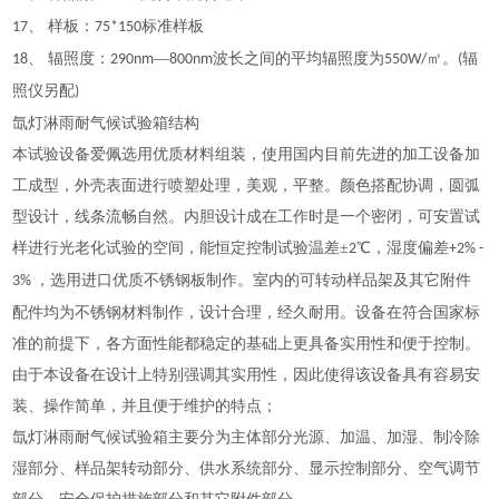
、 样板：
标准样板
17
75*150
、 辐照度：
—
波长之间的平均辐照度为
㎡。
辐
18
290nm
800nm
550W/
(
照仪另配
)
氙灯淋雨耐气候试验箱
结构
本试验设备爱佩选用优质材料组装，使用国内目前先进的加工设备加
工成型，外壳表面进行喷塑处理，美观，平整。颜色搭配协调，圆弧
型设计，线条流畅自然。内胆设计成在工作时是一个密闭，可安置试
样进行光老化试验的空间，能恒定控制试验温差
±
℃，湿度偏差
2
+2% -
，选用进口优质不锈钢板制作。室内的可转动样品架及其它附件
3%
配件均为不锈钢材料制作，设计合理，经久耐用。设备在符合国家标
准的前提下，各方面性能都稳定的基础上更具备实用性和便于控制。
由于本设备在设计上特别强调其实用性，因此使得该设备具有容易安
装、操作简单，并且便于维护的特点；
氙灯淋雨耐气候试验箱
主要分为主体部分光源、加温、加湿、制冷除
湿部分、样品架转动部分、供水系统部分、显示控制部分、空气调节