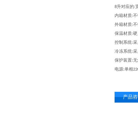
升对应的
8
:
内箱材质
不
:
外箱材质
不
:
保温材质
硬
:
控制系统
采
:
冷冻系统
采
:
保护装置
无
:
电源
单相
:
22
产品咨