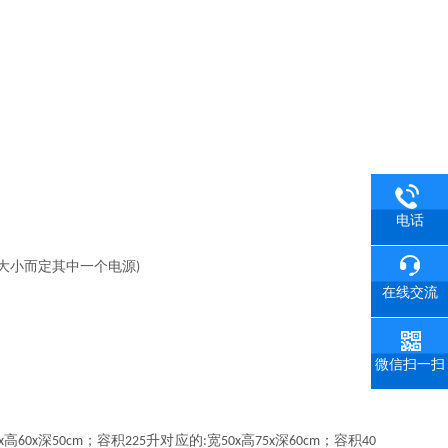
电话
大小而定其中一个电源
)
在线交流
微信扫一扫
高
深
；容积
升对应的
宽
高
深
；容积
x
60x
50cm
225
:
50x
75x
60cm
40