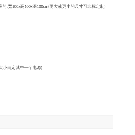
应的
宽
高
深
更大或更小的尺寸可非标定制
:
100x
100x
100cm(
)
大小而定其中一个电源
)