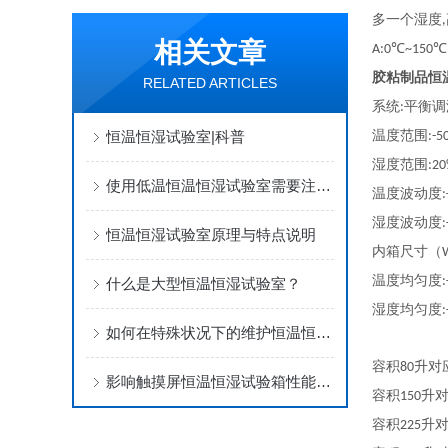
多一个湿度
,
相关文章
℃
℃
A:0
~150
胶粘制品恒
RELATED ARTICLES
系统
平衡调
:
恒温恒湿试验室|科普
温度范围
:-5
湿度范围
:2
使用低温恒温恒湿试验室需要注意这几点
温度波动度
:
湿度波动度
恒温恒湿试验室原理与特点说明
内箱尺寸（
温度均匀度
:
什么是大型恒温恒湿试验室？
湿度均匀度
如何在特殊状况下的维护恒温恒湿试验室
容积
升对
80
影响触摸屏恒温恒湿试验箱性能的重要因素是什么
容积
升
150
容积
升
225