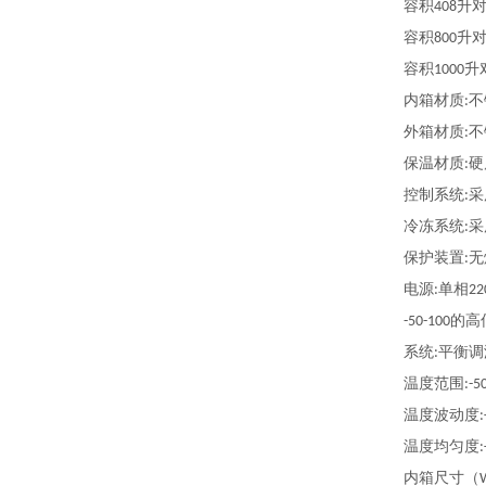
容积
升
408
容积
升
800
容积
升
1000
内箱材质
不
:
外箱材质
不
:
保温材质
硬
:
控制系统
采
:
冷冻系统
采
:
保护装置
无
:
电源
单相
:
22
的高
-50-100
系统
平衡调
:
温度范围
:-5
温度波动度
:
温度均匀度
:
内箱尺寸（