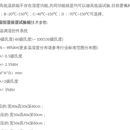
高低温烘箱不存在湿度功能
共同功能就是均可以做高低温试验
目前爱佩
,
,
；
℃
℃；
℃
℃；
：
℃
℃可选择。
B:-20
~150
C:-40
~150
D
-70
~150
温恒湿保湿试验箱
技术参数
:
温调湿控件系统
摄氏度
摄氏度
～
摄氏度
0
(-60
)
100(150
)
～
更多温湿度分布请参考行业标准范围分布图
0%
98%RH(
)
摄氏度
+/- 0.5
:+/- 2.5%RH
）
W*H*D
mm:
摄氏度
+/-2
:+/- 3%RH
应的
宽
高
深
；
:
40x
50x
40cm
对应的
宽
高
深
；
:
50x
60x
50cm
对应的
宽
高
深
；
:
50x
75x
60cm