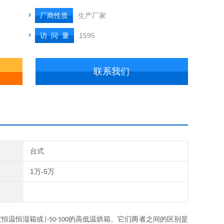
厂商性质
生产厂家
访 问 量
1595
联系我们
台式
1万-5万
度恒温恒湿箱或
的高低温烘箱。它们两者之间的区别是
|-50-100