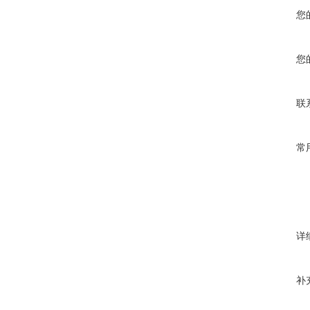
您
您
联
常
详
补