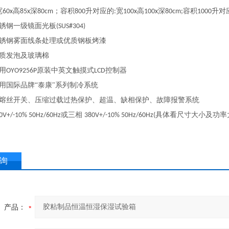
宽
高
深
；容积
升对应的
宽
高
深
容积
升对
60x
85x
80cm
800
:
100x
100x
80cm;
1000
锈钢一级镜面光板
(SUS#304)
锈钢雾面线条处理或优质钢板烤漆
质发泡及玻璃棉
用
原装中英文触摸式
控制器
OYO9256P
LCD
用国际品牌“泰康"系列制冷系统
熔丝开关、压缩过载过热保护、超温、缺相保护、故障报警系统
或三相
具体看尺寸大小及功率
0V+/-10% 50Hz/60Hz
380V+/-10% 50Hz/60Hz(
询
产品：