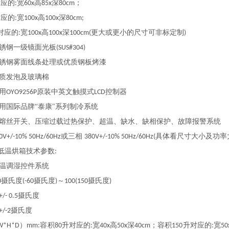
对应的
宽
高
深
；
:
60x
85x
80cm
对应的
宽
高
深
:
100x
100x
80cm;
对应的
宽
高
深
更大或更小的尺寸可非标定制
:
100x
100x
100cm(
)
锈钢一级镜面光板
(SUS#304)
锈钢雾面线条处理或优质钢板烤漆
质发泡及玻璃棉
用
原装中英文触摸式
控制器
OYO9256P
LCD
用国际品牌“泰康"系列制冷系统
熔丝开关、压缩过载过热保护、超温、缺水、缺相保护、故障报警系统
或三相
具体看尺寸大小及功率
0V+/-10% 50Hz/60Hz
380V+/-10% 50Hz/60Hz(
低温烘箱技术参数
:
温调湿控件系统
摄氏度
摄氏度
～
摄氏度
0
(-60
)
100(150
)
摄氏度
+/- 0.5
摄氏度
+/-2
）
容积
升对应的
宽
高
深
；容积
升对应的
宽
W*H*D
mm:
80
:
40x
50x
40cm
150
:
50