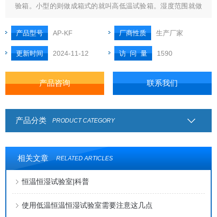
验箱。小型的则做成箱式的就叫高低温试验箱。湿度范围就做
成客户规定的-40℃～120℃，中间任意一个温度都可以恒定或
者交变做试验。当然如果此温度范围满足不了的一些顾客还可
产品型号
AP-KF
厂商性质
生产厂家
以定做更大的温度范围如-70℃～150℃或者更小的温度范围
更新时间
2024-11-12
访 问 量
1590
如-20℃～85℃
产品咨询
联系我们
产品分类
PRODUCT CATEGORY
相关文章
RELATED ARTICLES
恒温恒湿试验室|科普
使用低温恒温恒湿试验室需要注意这几点