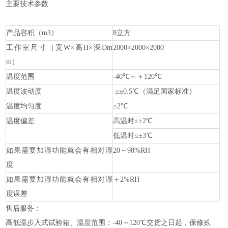
主要技术参数
产品容积（
m3）
8立方
工作室尺寸（宽
W×高H×深Dm
2000×2000×2000
m）
温度范围
-40℃～＋120℃
温度波动度
≤±0.5℃（满足国家标准）
温度均匀度
≤2℃
温度偏差
高温时
≤±2℃
低温时
≤±3℃
如果需要加湿功能就会有相对湿
20～98%RH
度
如果需要加湿功能就会有相对湿
＋
2%RH
度误差
售后服务：
高低温步入式试验箱、温度范围：
-40～120℃交货之日起，保修贰