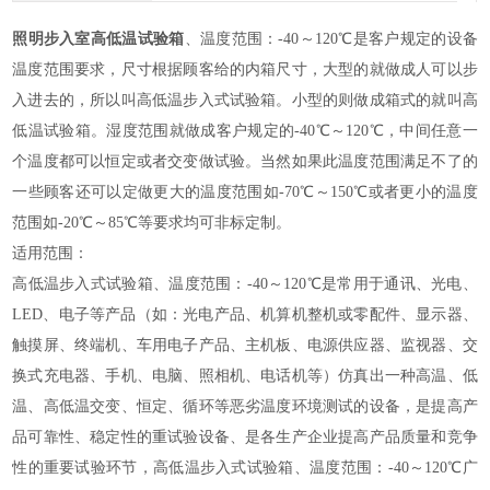
照明步入室高低温试验箱
、温度范围：
-40～120℃
是客户规定的设备
温度范围要求，尺寸根据顾客给的内箱尺寸，大型的就做成人可以步
入进去的，所以叫高低温步入式试验箱。小型的则做成箱式的就叫高
低温试验箱。湿度范围就做成客户规定的
-40℃～120℃，中间任意一
个温度都可以恒定或者交变做试验。当然如果此温度范围满足不了的
一些顾客还可以定做更大的温度范围如-
7
0℃～1
5
0℃或者更小的温度
范围如-
2
0℃～
85
℃等要求均可非标定制。
适用范围：
高低温步入式试验箱、温度范围：-40～120℃是常用于通讯、光电、
LED、电子等产品（如：光电产品、机算机整机或零配件、显示器、
触摸屏、终端机、车用电子产品、主机板、电源供应器、监视器、交
换式充电器、手机、电脑、照相机、电话机等）仿真出一种高温、低
温、高低温交变、恒定、循环等恶劣温度环境测试的设备，是提高产
品可靠性、稳定性的重试验设备、是各生产企业提高产品质量和竞争
性的重要试验环节，高低温步入式试验箱、温度范围：-40～120℃广