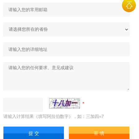
请输入计算结果（填写阿拉伯数字），如：三加四=7