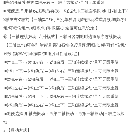
■先
轴前后
后再
轴左右
二轴连续振动
且可无限重复
(Z
)
(X
)--
/
■
隨便选择
那轴
先振动后再
另一轴
振动
二轴连续振 ④【
轴上下
[
(
)
(
)
]/
[Y
/
轴左右
轴前【三轴
可各別单独调
那轴振动模式调频
调频
扫
X
/Z
(X.Y.Z)
,
:
/
频
可程倍频
对
频率
时间
振幅
加速度可任意设定
】
/
/
(
/
/
/
)
⑤【三轴连续振动
六种模式】三轴可各別隨时选择顺序连续振动
--
【三轴
可各別单独调
那轴振动模式调频
调频
扫频
可程
倍频
(X.Y.Z)
,
:
/
/
/
/
对数
频率
时间
振幅
加速度可任意设定
】
(
/
/
/
)
■
轴上下
→
轴左右
→
轴前后
三轴连续振动
且可无限重复
(Y
)
(X
)
(Z
)--
/
■
轴上下
→
轴前后
→
轴左右
三轴连续振动
且可无限重复
(Y
)
(Z
)
(X
)--
/
■
轴左右
→
轴前后
→
轴上下
三轴连续振动
且可无限重复
(X
)
(Z
)
(Y
)--
/
■
轴左右
→
轴上下
→
轴前后
三轴连续振动
且可无限重复
(X
)
(Y
)
(Z
)--
/
■
轴前后
→
轴上下
→
轴左右
三轴连续振动
且可无限重复
(Z
)
(Y
)
(X
)--
/
■
轴前后
→
轴左右
→
轴上下
三轴连续振动
且可无限重复
(Z
)
(X
)
(Y
)--
/
■隨便选择
那轴先振动→再第二轴振动→再第三轴振动
三轴连续振
[
]
动
【振动方式】
5: