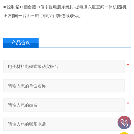
■
控制箱
個台體
個手提电脑系统
手提电脑六度空间一体机
隨机
[
+1
+1
]
[
.
正弦
同一台面三轴
同时
个别
连续
振动
](
(
/
/
)
]
产品咨询