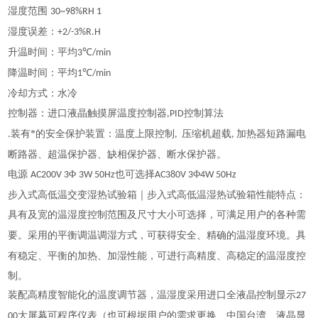
湿度范围
30~98%RH 1
湿度误差：
+2/-3%R.H
升温时间：平均
℃
3
/min
降温时间：平均
℃
1
/min
冷却方式：水冷
控制器：进口液晶触摸屏温度控制器
控制算法
,PID
装有*的安全保护装置：温度上限控制
压缩机超载
加热器短路漏电
.
,
,
断路器、超温保护器、缺相保护器、断水保护器。
电源
Φ
也可选择
Φ
AC200V 3
3W 50Hz
AC380V 3
4W 50Hz
步入式高低温交变湿热试验箱｜步入式高低温湿热试验箱性能特点：
具有及宽的温湿度控制范围及尺寸大小可选择，可满足用户的各种需
的平衡调温调湿方式，可获得安全、精确的温湿度环境。具
要。采用
有稳定、平衡的加热、加湿性能，可进行高精度、高稳定的温湿度控
制。
装配高精度智能化的温度调节器，温湿度采用进口全液晶控制显示
27
大屏幕可程序仪表（也可根据用户的需求更换、中国台湾、液晶显
00