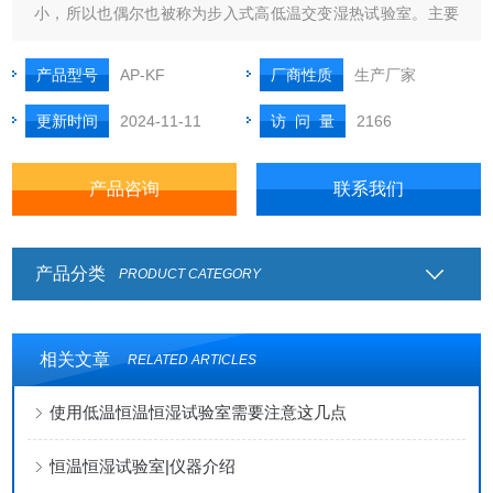
小，所以也偶尔也被称为步入式高低温交变湿热试验室。主要
是LED显示屏系统、显示屏、大屏幕、led条屏、高性能可编程
器件、存储类器件、总线器件、接口驱动器件、电源芯片、电
产品型号
AP-KF
厂商性质
生产厂家
线产品、电子五金塑胶产品、电话机、体育器材、产各种规格
更新时间
2024-11-11
访 问 量
2166
通讯线、排线、电脑周边线、
产品咨询
联系我们
产品分类
PRODUCT CATEGORY
相关文章
RELATED ARTICLES
使用低温恒温恒湿试验室需要注意这几点
恒温恒湿试验室|仪器介绍