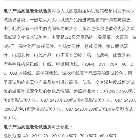
电子产品高温老化试验房
与步入式高低温湿热试验箱都是同属于大型
试验设备类，一般是大到人可以把产品推进试验箱内部调整与摆放。
由于此类设备一般类似房间室内般大小，所以也偶尔也被称为步入式
高低温交变湿热试验室。主要是
显示屏系统、显示屏、大屏幕、
LED
le
条屏、高性能可编程器件、存储类器件、总线器件、接口驱动器
d
件、电源芯片、电线产品、电子五金塑胶产品、电话机、体育器材、
产各种规格通讯线、排线、电脑周边线、
、
、
、
、
(HDMI
DVI
VGA
AC
D
、
连接线、高清视频线、游戏机线等产品需要
的测试设备，用
C
USB)
于测试和确定工业产品及材料进行高温、低温、交变湿热度或恒定试
验的温度环境变化后的参数及性能。参照标准为：
试
GB/T2423.2-2008
验
高温试验方法、
试验
低温试验方法、
B
GB/T2423.1-2008
A
GB/T2423.3
试验
恒定湿热试验方法、
试验
交变湿热试
-2006
Ca
GB/T2423.4-2008
Db
验方法。
电子产品高温老化试验房
可选参数：
温度范围
℃
℃
℃
℃
℃
-40~+80
-20~+80
0~+80
-70~+80
-60~+80