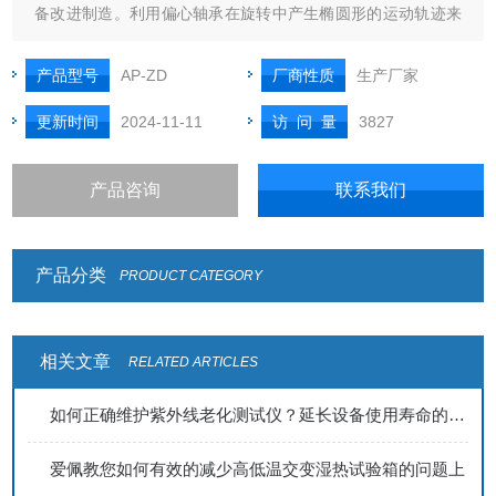
备改进制造。利用偏心轴承在旋转中产生椭圆形的运动轨迹来
模拟汽车或轮船运输过程中货物产生的振动，碰撞。将测试平
台固定在偏心轴承上，当偏心轴承转动时，测试平台的整个平
产品型号
AP-ZD
厂商性质
生产厂家
面就会产生椭圆形的上下前后运动，调整偏心轴随转动速度相
更新时间
2024-11-11
访 问 量
3827
当于调整汽车或轮船的行驶
产品咨询
联系我们
产品分类
PRODUCT CATEGORY
相关文章
RELATED ARTICLES
如何正确维护紫外线老化测试仪？延长设备使用寿命的技巧
爱佩教您如何有效的减少高低温交变湿热试验箱的问题上