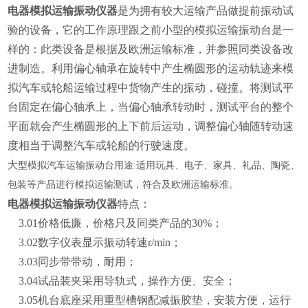
电器模拟运输振动仪器
是为拥有较大运输产品做提前振动试
验的设备，它的工作原理跟之前小型的模拟运输振动台是一
样的：此类设备是根据及欧洲运输标准，并参照同类设备改
进制造。利用偏心轴承在旋转中产生椭圆形的运动轨迹来模
拟汽车或轮船运输过程中货物产生的振动，碰撞。将测试平
台固定在偏心轴承上，当偏心轴承转动时，测试平台的整个
平面就会产生椭圆形的上下前后运动，调整偏心轴随转动速
度相当于调整汽车或轮船的行驶速度。
大
型模拟汽车运输振动台用途
:适用玩具、电子、家具、礼品、陶瓷、
包装等产品进行模拟运输测试，符合及欧洲运输标准。
电器模拟运输振动仪器
特点：
3.01价格低廉，价格只及同类产品的30%；
3.02数字仪表显示振动转速r/min；
3.03同步带带动，耐用；
3.04试品装夹采用导轨式，操作方便、安全；
3.05机台底座采用重型槽钢配减振胶垫，安装方便，运行