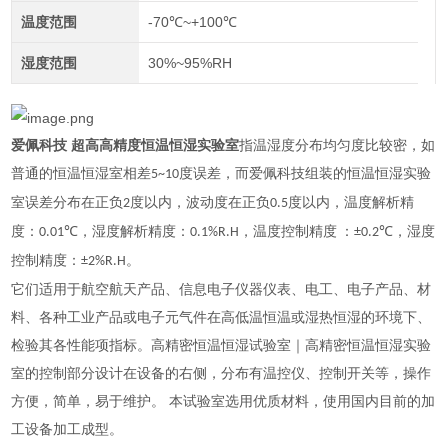
温度范围
-70℃~+100℃
湿度范围
30%~95%RH
爱佩科技 超高高精度恒温恒湿实验室
指温湿度分布均匀度比较密，如
普通的恒温恒湿室相差
度误差，而爱佩科技组装的恒温恒湿实验
5~10
室误差分布在正负
度以内，波动度在正负
度以内，
温度解析精
2
0.5
度：
，
湿度解析精度：
，
温度控制精度
：
，
湿度
0.01℃
0.1%R.H
±0.2℃
控制精度：
。
±2%R.H
它们适用于航空航天产品、信息电子仪器仪表、电工、电子产品、材
料、各种工业产品或电子元气件在高低温恒温或湿热恒湿的环境下、
检验其各性能项指标。高精密恒温恒湿试验室｜高精密恒温恒湿实验
室的控制部分设计在设备的右侧，分布有温控仪、控制开关等，操作
方便，简单，易于维护。
本
试验室
选用优质材料，使用国内目前
的加
工设备加工成型
。