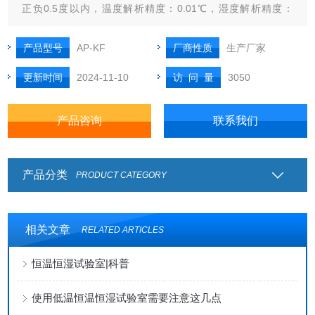
正负0.5度以内，温度解析精度：0.01℃，湿度解析精度：
0.1%R.H，温度控制精度 ：±0.2℃，湿度控制精度：
±2%R.H。
产品型号
AP-KF
厂商性质
生产厂家
更新时间
2024-11-10
访 问 量
3050
产品咨询
联系我们
产品分类
PRODUCT CATEGORY
相关文章
RELATED ARTICLES
恒温恒湿试验室|科普
使用低温恒温恒湿试验室需要注意这几点