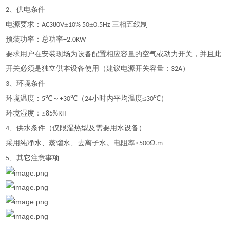
、供电条件
2
电源要求：
±
±
三相五线制
AC380V
10% 50
0.5Hz
预装功率：总功率
+2.0KW
要求用户在安装现场为设备配置相应容量的空气或动力开关，并且此
开关必须是独立供本设备使用（建议电源开关容量：
）
32A
、环境条件
3
环境温度：
℃～
℃（
小时内平均温度≤
℃）
5
+30
24
30
环境湿度：
≤
85%RH
、供水条件（仅限湿热型及需要用水设备）
4
采用纯净水、蒸馏水、去离子水。电阻率
≥
Ω
500
.m
、其它注意事项
5